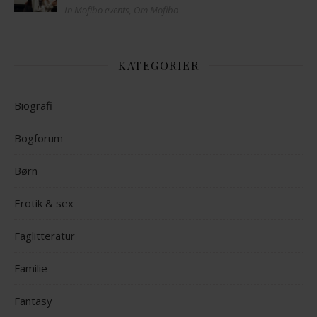
In Mofibo events, Om Mofibo
KATEGORIER
Biografi
Bogforum
Børn
Erotik & sex
Faglitteratur
Familie
Fantasy