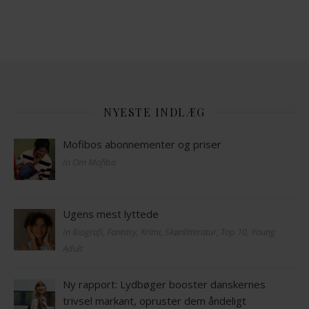
NYESTE INDLÆG
Mofibos abonnementer og priser
In Om Mofibo
Ugens mest lyttede
In Biografi, Fantasy, Krimi, Skønlitteratur, Top 10, Young
Adult
Ny rapport: Lydbøger booster danskernes
trivsel markant, opruster dem åndeligt