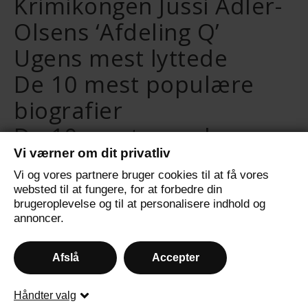
Krimikongen Jussi Adler-
Olsens ‘Afdeling Q’
Ugens mest lyttede
De 10 mest populære
biografier
De 10 mest populære
Vi værner om dit privatliv
selvudviklingsbøger
Vi og vores partnere bruger cookies til at få vores
De 10 mest populære
websted til at fungere, for at forbedre din
brugeroplevelse og til at personalisere indhold og
fantasybøger
annoncer.
Afslå
Accepter
© 2024 - All Rights Reserved.
Håndter valg
Ashe Tema af
WP Royal
.