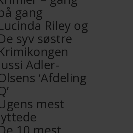
på gang
Lucinda Riley og
De syv søstre
Krimikongen
Jussi Adler-
Olsens ‘Afdeling
Q’
Ugens mest
lyttede
De 10 mest