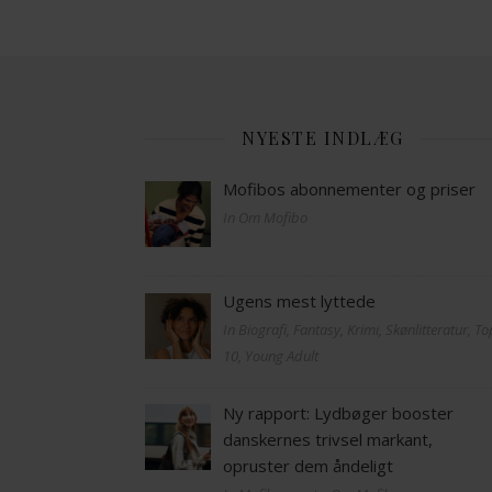
NYESTE INDLÆG
Mofibos abonnementer og priser
In Om Mofibo
Ugens mest lyttede
In Biografi, Fantasy, Krimi, Skønlitteratur, T
10, Young Adult
Ny rapport: Lydbøger booster
danskernes trivsel markant,
opruster dem åndeligt