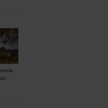
astiske
ende