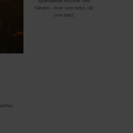
spændende historier ved
hånden – hvor som helst, når
som helst.
Mofibo.