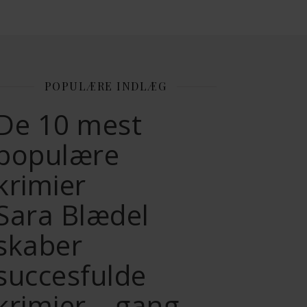
POPULÆRE INDLÆG
De 10 mest
populære
krimier
Sara Blædel
skaber
succesfulde
krimier – gang