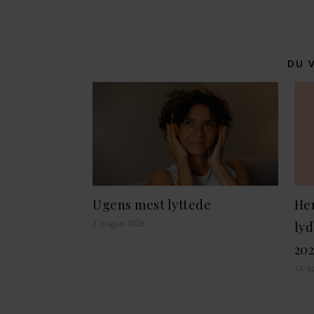
DU 
Ugens mest lyttede
Her
3. august 2026
lyd
202
14. a