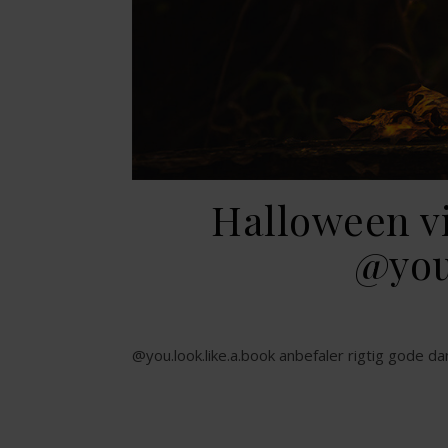
Halloween vi
@you
@you.look.like.a.book anbefaler rigtig gode 