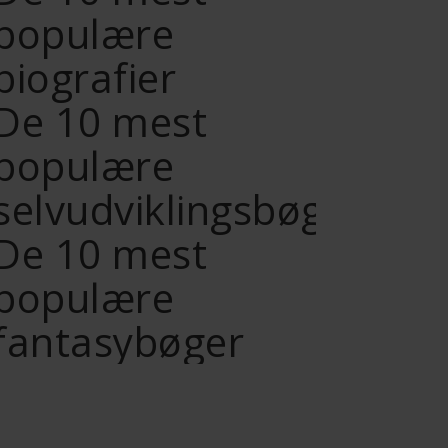
populære
biografier
De 10 mest
populære
selvudviklingsbøger
De 10 mest
populære
fantasybøger