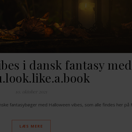
bes i dansk fantasy med
.look.like.a.book
10. oktober 2021
danske fantasybøger med Halloween vibes, som alle findes her på 
LÆS MERE