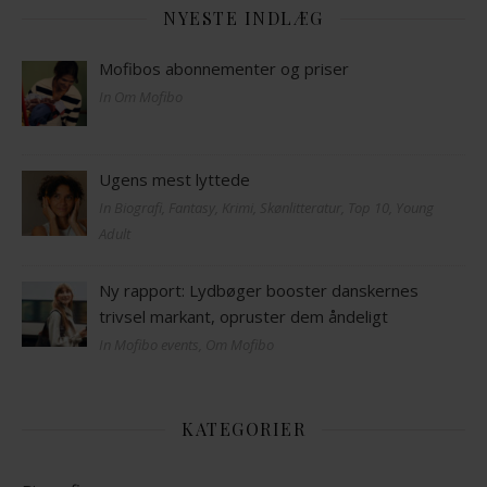
NYESTE INDLÆG
Mofibos abonnementer og priser
In Om Mofibo
Ugens mest lyttede
In Biografi, Fantasy, Krimi, Skønlitteratur, Top 10, Young
Adult
Ny rapport: Lydbøger booster danskernes
trivsel markant, opruster dem åndeligt
In Mofibo events, Om Mofibo
KATEGORIER