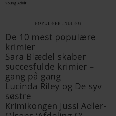
Young Adult
POPULÆRE INDLÆG
De 10 mest populære
krimier
Sara Blædel skaber
succesfulde krimier –
gang på gang
Lucinda Riley og De syv
søstre
Krimikongen Jussi Adler-
Olsens ‘Afdeling Q’