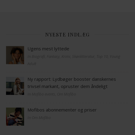
NYESTE INDLÆG
Ugens mest lyttede
In Biografi, Fantasy, Krimi, Skønlitteratur, Top 10, Young
Adult
Ny rapport: Lydbøger booster danskernes
trivsel markant, opruster dem åndeligt
In Mofibo events, Om Mofibo
Mofibos abonnementer og priser
In Om Mofibo