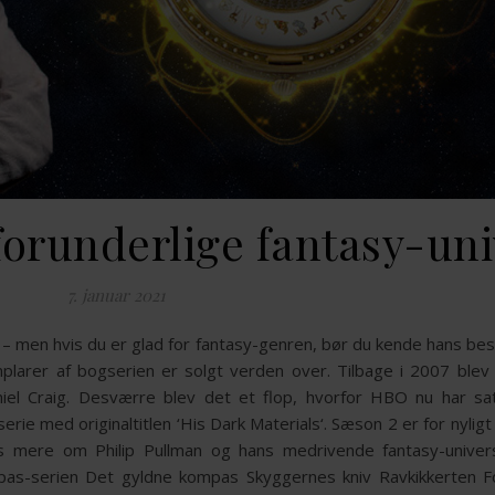
forunderlige fantasy-uni
7. januar 2021
 – men hvis du er glad for fantasy-genren, bør du kende hans bes
plarer af bogserien er solgt verden over. Tilbage i 2007 blev 
niel Craig. Desværre blev det et flop, hvorfor HBO nu har sat
rie med originaltitlen ‘His Dark Materials‘. Sæson 2 er for nyli
 mere om Philip Pullman og hans medrivende fantasy-univer
s-serien Det gyldne kompas Skyggernes kniv Ravkikkerten For