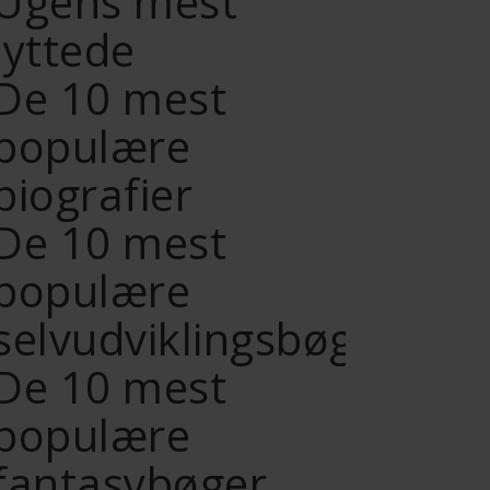
Ugens mest
lyttede
De 10 mest
populære
biografier
De 10 mest
populære
selvudviklingsbøger
De 10 mest
populære
fantasybøger