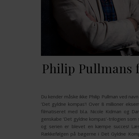
Philip Pullmans 
Du kender måske ikke Philip Pullman ved navn
‘Det gyldne kompas‘! Over 8 millioner eksem
filmatiseret med bl.a. Nicole Kidman og Da
genskabe ‘Det gyldne kompas‘-trilogien som se
og serien er blevet en kæmpe succes! Læs
Rækkefølgen på bøgerne i Det Gyldne Kompa