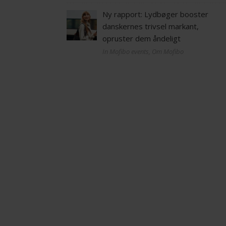
Ny rapport: Lydbøger booster
danskernes trivsel markant,
opruster dem åndeligt
In Mofibo events, Om Mofibo