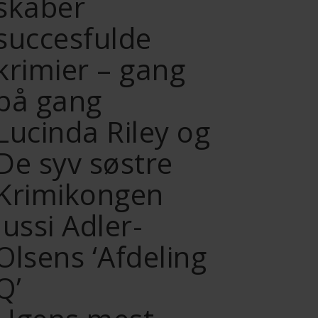
skaber
succesfulde
krimier – gang
på gang
Lucinda Riley og
De syv søstre
Krimikongen
Jussi Adler-
Olsens ‘Afdeling
Q’