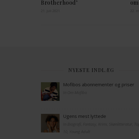
Brotherhood’
om
21. juli 2021
22. m
NYESTE INDLÆG
Mofibos abonnementer og priser
In Om Mofibo
Ugens mest lyttede
In Biografi, Fantasy, Krimi, Skønlitteratur, T
10, Young Adult