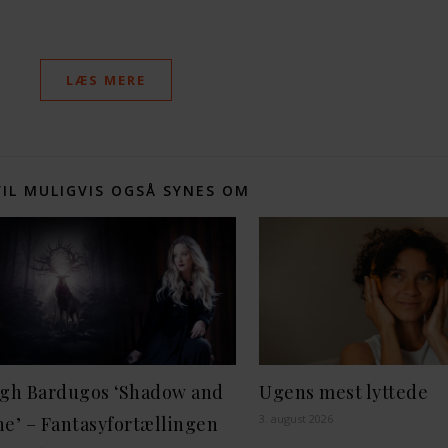
LÆS MERE
VIL MULIGVIS OGSÅ SYNES OM
igh Bardugos ‘Shadow and
Ugens mest lyttede
3. august 2026
e’ – Fantasyfortællingen