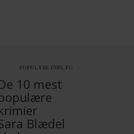
POPULÆRE INDLÆG
De 10 mest
populære
krimier
Sara Blædel