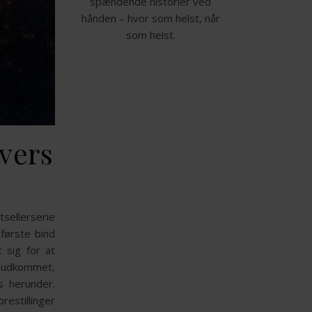
spændende historier ved
hånden – hvor som helst, når
som helst.
vers
tsellerserie
første bind
 sig for at
gt udkommet,
s herunder.
estillinger