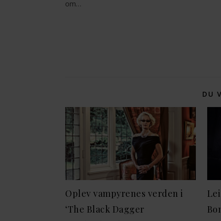
om…
DU 
Oplev vampyrenes verden i
Le
‘The Black Dagger
Bon