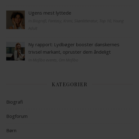
Ugens mest lyttede
In Biografi, Fantasy, Krimi, Skønlitteratur, Top 10, Young
Adult
Ny rapport: Lydbøger booster danskernes
trivsel markant, opruster dem åndeligt
In Mofibo events, Om Mofibo
KATEGORIER
Biografi
Bogforum
Børn