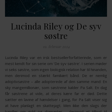
Lucinda Riley og De syv
søstre
19. februar 2024
Lucinda Riley var en irsk bestsellerforfatterinde, som er
mest kendt for sin serie om ‘De syv søstre‘. I serien møder
vi seks søstre, som ingen biologisk relation har til hinanden,
men derimod en stærkt familiært bånd. De er nemlig
adoptivsøstre – alle adopterede af den samme mand: En
sky mangemillionær, som søstrene kalder Pa Salt. En dag
får søstrene at vide, at deres kære far er død. Dette
sætter en lavine af hændelser i gang, for Pa Salt viser sig
at have planlagt en skattejagt. Men ikke den slags der
handler om guld og diamanter – derimod et tilbud til