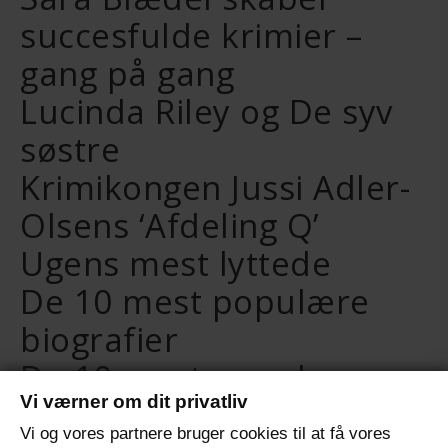
succesfulde krimier –
gang på gang
Lucinda Riley og De syv
søstre
Krimikongen Jussi Adler-
Olsens ‘Afdeling Q’
Ugens mest lyttede
De 10 mest populære
biografier
De 10 mest populære
Vi værner om dit privatliv
selvudviklingsbøger
Vi og vores partnere bruger cookies til at få vores