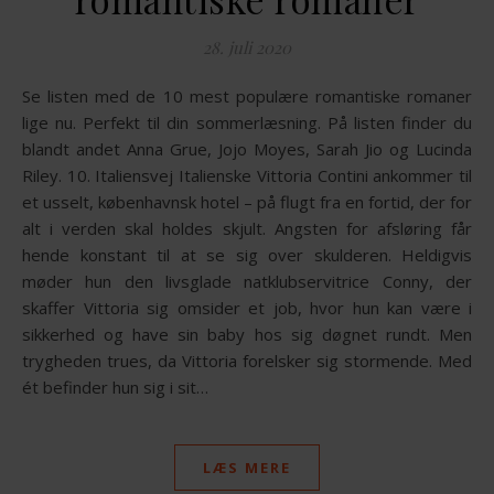
28. juli 2020
Se listen med de 10 mest populære romantiske romaner
lige nu. Perfekt til din sommerlæsning. På listen finder du
blandt andet Anna Grue, Jojo Moyes, Sarah Jio og Lucinda
Riley. 10. Italiensvej Italienske Vittoria Contini ankommer til
et usselt, københavnsk hotel – på flugt fra en fortid, der for
alt i verden skal holdes skjult. Angsten for afsløring får
hende konstant til at se sig over skulderen. Heldigvis
møder hun den livsglade natklubservitrice Conny, der
skaffer Vittoria sig omsider et job, hvor hun kan være i
sikkerhed og have sin baby hos sig døgnet rundt. Men
trygheden trues, da Vittoria forelsker sig stormende. Med
ét befinder hun sig i sit…
LÆS MERE