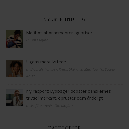
NYESTE INDLÆG
Mofibos abonnementer og priser
In Om Mofibo
Ugens mest lyttede
In Biografi, Fantasy, Krimi, Skønlitteratur, Top 10, Young
Adult
Ny rapport: Lydbøger booster danskernes
trivsel markant, opruster dem åndeligt
In Mofibo events, Om Mofibo
KATEGORIER