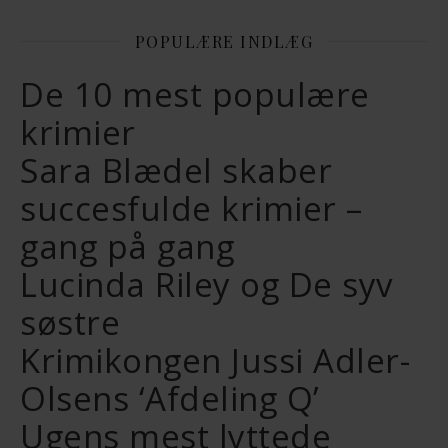
POPULÆRE INDLÆG
De 10 mest populære
krimier
Sara Blædel skaber
succesfulde krimier –
gang på gang
Lucinda Riley og De syv
søstre
Krimikongen Jussi Adler-
Olsens ‘Afdeling Q’
Ugens mest lyttede