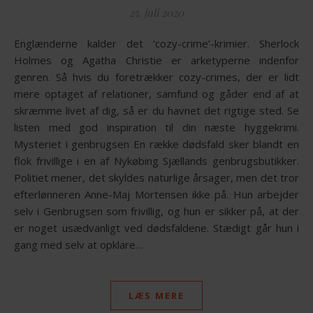
25. juli 2020
Englænderne kalder det ‘cozy-crime’-krimier. Sherlock
Holmes og Agatha Christie er arketyperne indenfor
genren. Så hvis du foretrækker cozy-crimes, der er lidt
mere optaget af relationer, samfund og gåder end af at
skræmme livet af dig, så er du havnet det rigtige sted. Se
listen med god inspiration til din næste hyggekrimi.
Mysteriet i genbrugsen En række dødsfald sker blandt en
flok frivillige i en af Nykøbing Sjællands genbrugsbutikker.
Politiet mener, det skyldes naturlige årsager, men det tror
efterlønneren Anne-Maj Mortensen ikke på. Hun arbejder
selv i Genbrugsen som frivillig, og hun er sikker på, at der
er noget usædvanligt ved dødsfaldene. Stædigt går hun i
gang med selv at opklare…
LÆS MERE