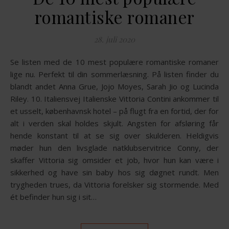
romantiske romaner
28. juli 2020
Se listen med de 10 mest populære romantiske romaner
lige nu. Perfekt til din sommerlæsning. På listen finder du
blandt andet Anna Grue, Jojo Moyes, Sarah Jio og Lucinda
Riley. 10. Italiensvej Italienske Vittoria Contini ankommer til
et usselt, københavnsk hotel – på flugt fra en fortid, der for
alt i verden skal holdes skjult. Angsten for afsløring får
hende konstant til at se sig over skulderen. Heldigvis
møder hun den livsglade natklubservitrice Conny, der
skaffer Vittoria sig omsider et job, hvor hun kan være i
sikkerhed og have sin baby hos sig døgnet rundt. Men
trygheden trues, da Vittoria forelsker sig stormende. Med
ét befinder hun sig i sit…