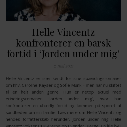
Helle Vincentz
konfronterer en barsk
fortid i ‘Jorden under mig’
7. maj 2021
Helle Vincentz er især kendt for sine spændingsromaner
om hhv. Caroline Kayser og Sofie Munk – men har nu skiftet
til en helt anden genre. Hun er netop aktuel med
erindringsromanen ‘Jorden under mig‘, hvor hun
konfronterer en ubærlig fortid og kommer på sporet af
sandheden om sin familie. Læs mere om Helle Vincentz og
hendes forfatterskab herunder. Jorden under mig Helle
Vincentz vokser i 1980’erne op i Sønder Bjerge. En lille by i