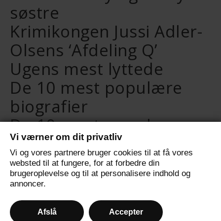
søstre
Krimikongen Jussi Adler-
Olsens ‘Afdeling Q’
Ugens mest lyttede
De 10 mest populære
biografier
De 10 mest populære
Vi værner om dit privatliv
selvudviklingsbøger
Vi og vores partnere bruger cookies til at få vores
De 10 mest populære
websted til at fungere, for at forbedre din
brugeroplevelse og til at personalisere indhold og
fantasybøger
annoncer.
Afslå
Accepter