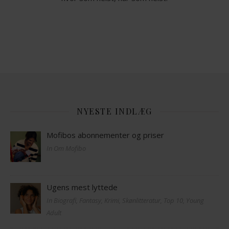
NYESTE INDLÆG
Mofibos abonnementer og priser
In Om Mofibo
Ugens mest lyttede
In Biografi, Fantasy, Krimi, Skønlitteratur, Top 10, Young
Adult