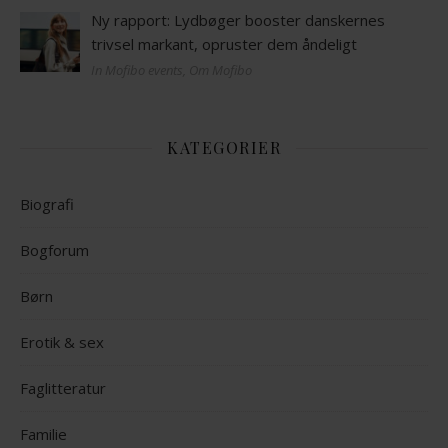
Ny rapport: Lydbøger booster danskernes
trivsel markant, opruster dem åndeligt
In Mofibo events, Om Mofibo
KATEGORIER
Biografi
Bogforum
Børn
Erotik & sex
Faglitteratur
Familie