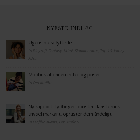
NYESTE INDLÆG
Ugens mest lyttede
In Biografi, Fantasy, Krimi, Skønlitteratur, Top 10, Young
Adult
Mofibos abonnementer og priser
In Om Mofibo
Ny rapport: Lydbøger booster danskernes
trivsel markant, opruster dem åndeligt
In Mofibo events, Om Mofibo