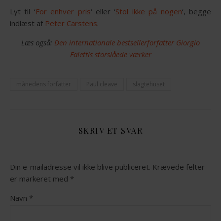
Lyt til
‘
For enhver pris
‘ eller
‘
Stol ikke på nogen
‘, begge
indlæst af
Peter Carstens
.
Læs også:
Den internationale bestsellerforfatter Giorgio
Falettis storslåede værker
månedens forfatter
Paul cleave
slagtehuset
SKRIV ET SVAR
Din e-mailadresse vil ikke blive publiceret.
Krævede felter
er markeret med
*
Navn
*