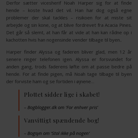
Derfor sætter vicesherif Noah Harper sig for at finde
hende – koste hvad det vil. Han har dog også egne
problemer der skal tackles – risikoen for at miste sit
arbejde og sin kone, og at blive fordrevet fra Acacia Pines.
Det går så slemt, at han får at vide at han kan rådne op i
kachotten hvis han nogensinde vender tilbage til byen..
Harper finder Alyssa og faderen bliver glad, men 12 år
senere ringer telefonen igen. Alyssa er forsvundet for
anden gang, trods faderens løfte om at passe bedre på
hende. For at finde pigen, må Noah tage tilbage til byen
der forviste ham og se fortiden i øjnene…
Plottet sidder lige i skabet!
– Bogblogger.dk om ‘For enhver pris’
Vanvittigt spændende bog!
– Bogsyn om ‘Stol ikke på nogen’