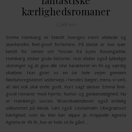
fantastiske
kærlighedsromaner
17. juli 2022
Emma Hamberg er blandt Sveriges mest elskede og
anerkendte feel-good forfattere. På dansk er hun især
kendt for serien om Tessan fra byen Rosengädda.
Hamberg elsker gode historier. Hun elsker også lykkelige
slutninger og at give alle sine karakterer en fin og værdig
skæbne. Hun giver os en tur hele vejen gennem
følelsesregisteret undervejs i hendes bøger, mens vi ved,
at det nok skal ende godt. Kort sagt skriver Emma feel-
good romaner med hjerte, humor og genkendelighed. Nu
er Hambergs succes ‘Brunstkalenderen‘ også endelig
udkommet på dansk. Læs også: Loviseholm: Ubegrænset
kærlighed som du ikke kan slippe Je m’appelle Agneta
Agneta er 49 år, hun er hele sit liv gået…