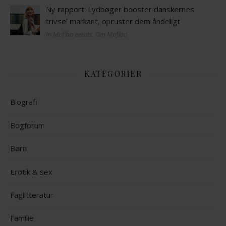
Ny rapport: Lydbøger booster danskernes
trivsel markant, opruster dem åndeligt
In Mofibo events, Om Mofibo
KATEGORIER
Biografi
Bogforum
Børn
Erotik & sex
Faglitteratur
Familie