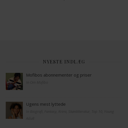
NYESTE INDLÆG
Mofibos abonnementer og priser
In Om Mofibo
Ugens mest lyttede
In Biografi, Fantasy, Krimi, Skønlitteratur, Top 10, Young
Adult