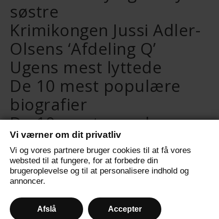
søstre
Krimikongen Jussi Adler-
Olsens ‘Afdeling Q’
Ugens mest lyttede
De 10 mest populære
biografier
De 10 mest populære
Vi værner om dit privatliv
selvudviklingsbøger
Vi og vores partnere bruger cookies til at få vores
De 10 mest populære
websted til at fungere, for at forbedre din
brugeroplevelse og til at personalisere indhold og
fantasybøger
annoncer.
Afslå
Accepter